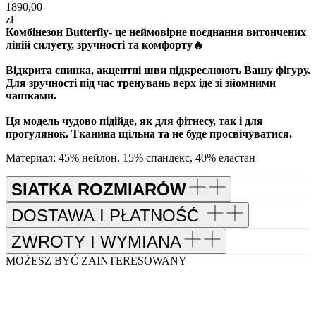
1890,00
zł
Комбінезон Butterfly- це неймовірне поєднання витончених
ліній силуету, зручності та комфорту🔥
Відкрита спинка, акцентні шви підкреслюють Вашу фігуру.
Для зручності під час тренувань верх іде зі зйомними
чашками.
Ця модель чудово підійде, як для фітнесу, так і для
прогулянок. Тканина щільна та не буде просвічуватися.
Материал: 45% нейлон, 15% спандекс, 40% еластан
SIATKA ROZMIARÓW
DOSTAWA I PŁATNOŚĆ
ZWROTY I WYMIANA
MOŻESZ BYĆ ZAINTERESOWANY