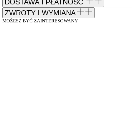
DOSTAWA I PŁATNOŚĆ
ZWROTY I WYMIANA
MOŻESZ BYĆ ZAINTERESOWANY