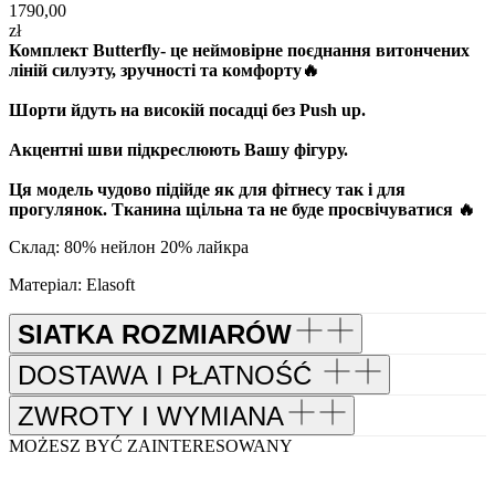
1790,00
zł
Комплект Butterfly- це неймовірне поєднання витончених
ліній силуэту, зручності та комфорту🔥
Шорти йдуть на високій посадці без Push up.
Акцентні шви підкреслюють Вашу фігуру.
Ця модель чудово підійде як для фітнесу так і для
прогулянок. Тканина щільна та не буде просвічуватися 🔥
Склад: 80% нейлон 20% лайкра
Матеріал: Elasoft
SIATKA ROZMIARÓW
DOSTAWA I PŁATNOŚĆ
ZWROTY I WYMIANA
MOŻESZ BYĆ ZAINTERESOWANY