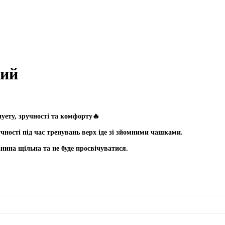
ний
луету, зручності та комфорту🔥
ності під час тренувань верх іде зі зйомними чашками.
анина щільна та не буде просвічуватися.