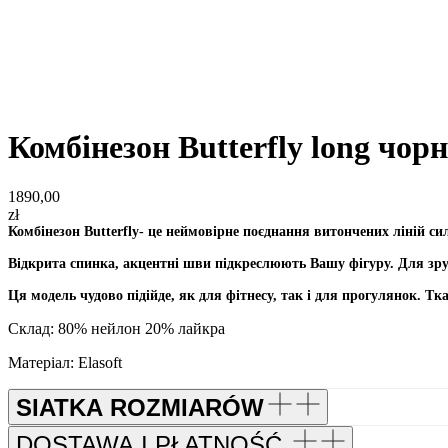
Комбінезон Butterfly long чор
1890,00
zł
Комбінезон Butterfly- це неймовірне поєднання витончених ліній си
Відкрита спинка, акцентні шви підкреслюють Вашу фігуру. Для зруч
Ця модель чудово підійде, як для фітнесу, так і для прогулянок. Тк
Склад: 80% нейлон 20% лайкра
Матеріал: Elasoft
SIATKA ROZMIARÓW
DOSTAWA I PŁATNOŚĆ