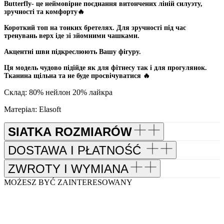
Butterfly- це неймовірне поєднання витончених ліній силуэту,
зручності та комфорту🔥
Короткий топ на тонких бретелях. Для зручності під час
тренувань верх іде зі зйомними чашками.
Акцентні шви підкреслюють Вашу фігуру.
Ця модель чудово підійде як для фітнесу так і для прогулянок.
Тканина щільна та не буде просвічуватися 🔥
Склад: 80% нейлон 20% лайкра
Матеріал: Elasoft
SIATKA ROZMIARÓW
DOSTAWA I PŁATNOŚĆ
ZWROTY I WYMIANA
MOŻESZ BYĆ ZAINTERESOWANY