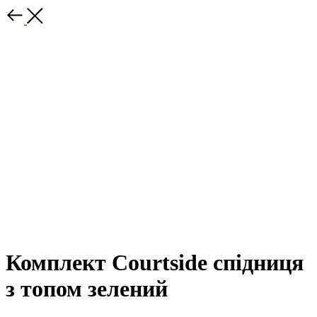
Комплект Courtside спідниця
з топом зелений