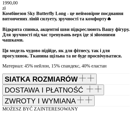
1990,00
zł
Комбінезон Sky Butterfly Long - це неймовірне поєднання
витончених ліній силуету, зручності та комфорту🔥
Відкрита спинка, акцентні шви підкреслюють Вашу фігуру.
Для зручності під час тренувань верх іде зі зйомними
чашками.
Ця модель чудово підійде, як для фітнесу, так і для
прогулянок. Тканина щільна та не буде просвічуватися.
Материал: 45% нейлон, 15% спандекс, 40% еластан
SIATKA ROZMIARÓW
DOSTAWA I PŁATNOŚĆ
ZWROTY I WYMIANA
MOŻESZ BYĆ ZAINTERESOWANY