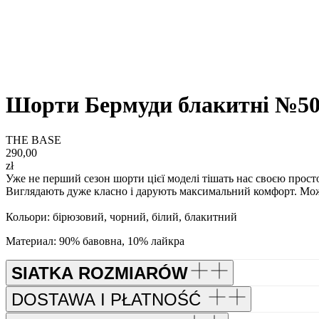
Шорти Бермуди блакитні №50
THE BASE
290,00
zł
Уже не перший сезон шорти цієї моделі тішать нас своєю прост
Виглядають дуже класно і дарують максимальний комфорт. Можн
Кольори: бірюзовий, чорний, білий, блакитний
Материал: 90% бавовна, 10% лайкра
SIATKA ROZMIARÓW
DOSTAWA I PŁATNOŚĆ