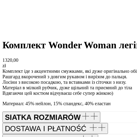
Комплект Wonder Woman легінс
1320,00
zł
Комплект іде з акцентними смужками, які дуже оригінально об
Рашгард вкорочений з довгим рукавом і вирізом до пальця.
Лосіни з високою посадкою, та вставками із сіточки з низу.
Матеріал в мілкий рубчик, дуже щільний та приємний до тіла
Вдягаючи цей костюм відчуваєш себе супер жінкою)
Материал: 45% нейлон, 15% спандекс, 40% еластан
SIATKA ROZMIARÓW
DOSTAWA I PŁATNOŚĆ