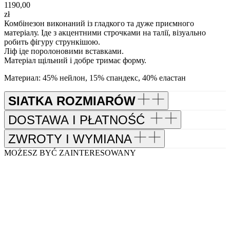
1190,00
zł
Комбінезон виконаний із гладкого та дуже приємного
матеріалу. Іде з акцентними строчками на талії, візуально
робить фігуру стрункішою.
Ліф іде поролоновими вставками.
Матеріал щільний і добре тримає форму.
Материал: 45% нейлон, 15% спандекс, 40% еластан
SIATKA ROZMIARÓW
DOSTAWA I PŁATNOŚĆ
ZWROTY I WYMIANA
MOŻESZ BYĆ ZAINTERESOWANY