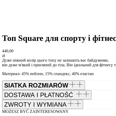
Топ Square для спорту і фітне
440,00
zł
Дуже ніжний колір цього топу не залишить вас байдужими,
він дуже м'який і приємний до тіла. Він ідеальний для фітнесу та
Материал: 45% нейлон, 15% спандекс, 40% еластан
SIATKA ROZMIARÓW
DOSTAWA I PŁATNOŚĆ
ZWROTY I WYMIANA
MOŻESZ BYĆ ZAINTERESOWANY