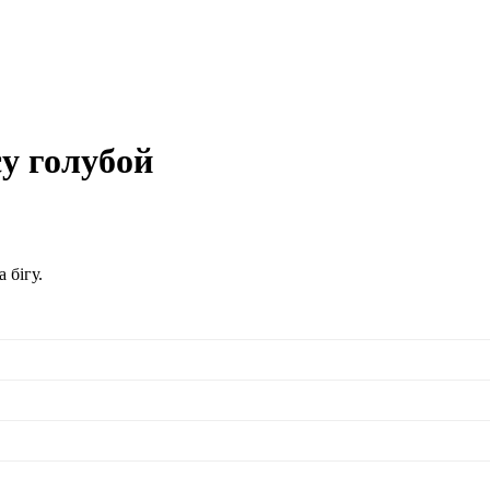
су голубой
 бігу.