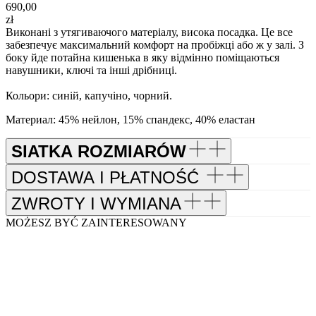
690,00
zł
Виконані з утягиваючого матеріалу, висока посадка. Це все
забезпечує максимальний комфорт на пробіжці або ж у залі. З
боку йде потайна кишенька в яку відмінно поміщаються
навушники, ключі та інші дрібниці.
Кольори: синій, капучіно, чорний.
Материал: 45% нейлон, 15% спандекс, 40% еластан
SIATKA ROZMIARÓW
DOSTAWA I PŁATNOŚĆ
ZWROTY I WYMIANA
MOŻESZ BYĆ ZAINTERESOWANY