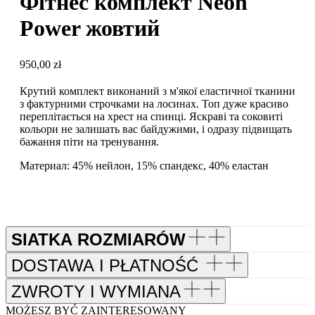
Фітнес комплект Neon
Power жовтий
950,00
zł
Крутий комплект виконаний з м'якої еластичної тканини
з фактурними строчками на лосинах. Топ дуже красиво
переплітається на хрест на спинці. Яскраві та соковиті
кольори не залишать вас байдужими, і одразу підвищать
бажання піти на тренування.
Материал: 45% нейлон, 15% спандекс, 40% еластан
SIATKA ROZMIARÓW
DOSTAWA I PŁATNOŚĆ
ZWROTY I WYMIANA
MOŻESZ BYĆ ZAINTERESOWANY