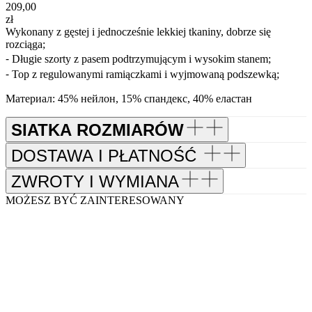
209,00
zł
Wykonany z gęstej i jednocześnie lekkiej tkaniny, dobrze się
rozciąga;
⁃ Długie szorty z pasem podtrzymującym i wysokim stanem;
⁃ Top z regulowanymi ramiączkami i wyjmowaną podszewką;
Материал: 45% нейлон, 15% спандекс, 40% еластан
SIATKA ROZMIARÓW
DOSTAWA I PŁATNOŚĆ
ZWROTY I WYMIANA
MOŻESZ BYĆ ZAINTERESOWANY