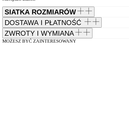
SIATKA ROZMIARÓW
DOSTAWA I PŁATNOŚĆ
ZWROTY I WYMIANA
MOŻESZ BYĆ ZAINTERESOWANY