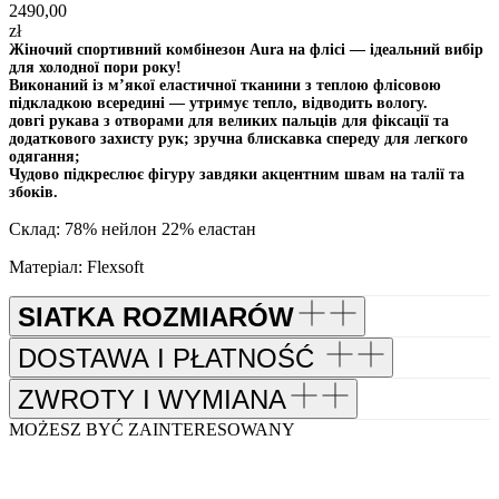
2490,00
zł
Жіночий спортивний комбінезон Aura на флісі — ідеальний вибір
для холодної пори року!
Виконаний із м’якої еластичної тканини з теплою флісовою
підкладкою всередині — утримує тепло, відводить вологу.
довгі рукава з отворами для великих пальців для фіксації та
додаткового захисту рук; зручна блискавка спереду для легкого
одягання;
Чудово підкреслює фігуру завдяки акцентним швам на талії та
збоків.
Склад: 78% нейлон 22% еластан
Матеріал: Flexsoft
SIATKA ROZMIARÓW
DOSTAWA I PŁATNOŚĆ
ZWROTY I WYMIANA
MOŻESZ BYĆ ZAINTERESOWANY